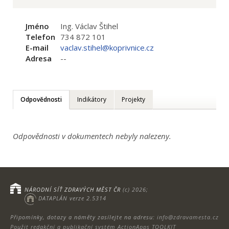
Jméno
Ing. Václav Štihel
Telefon
734 872 101
E-mail
vaclav.stihel@koprivnice.cz
Adresa
--
Odpovědnosti
Indikátory
Projekty
Odpovědnosti v dokumentech nebyly nalezeny.
NÁRODNÍ SÍŤ ZDRAVÝCH MĚST ČR
(c) 2026;
DATAPLÁN verze 2.5314
Připomínky, dotazy a náměty zasílejte na adresu:
info@zdravamesta.cz
Použit redakční a publikační systém ActionApps TOOLKIT