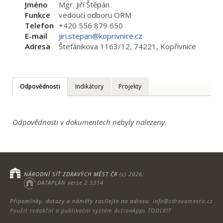
Jméno
Mgr. Jiří Štěpán
Funkce
vedoucí odboru ORM
Telefon
+420 556 879 650
E-mail
jiri.stepan@koprivnice.cz
Adresa
Štefánikova 1163/12, 74221, Kopřivnice
Odpovědnosti
Indikátory
Projekty
Odpovědnosti v dokumentech nebyly nalezeny.
NÁRODNÍ SÍŤ ZDRAVÝCH MĚST ČR
(c) 2026;
DATAPLÁN verze 2.5314
Připomínky, dotazy a náměty zasílejte na adresu:
info@zdravamesta.cz
Použit redakční a publikační systém ActionApps TOOLKIT