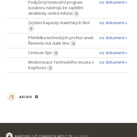
Podpůrný/motivační program
viz dokument »
(souboru nástrojů ke zajištění
atraktivity centra města)
Zvýšení kapacity mateřských škol
viz dokument »
Přehlídka technických profesí aneb
viz dokument »
Řemeslo má zlaté dno
Centrum žije!
viz dokument »
Modernizace Technického muzea v
viz dokument »
Kopřivnici
..ARCHIV
NÁRODNÍ SÍŤ ZDRAVÝCH MĚST ČR
(c) 2026;