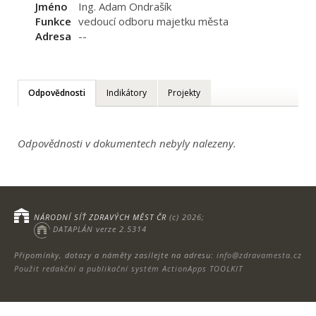
Jméno
Ing. Adam Ondrašík
Funkce
vedoucí odboru majetku města
Adresa
--
Odpovědnosti
Indikátory
Projekty
Odpovědnosti v dokumentech nebyly nalezeny.
NÁRODNÍ SÍŤ ZDRAVÝCH MĚST ČR
(c) 2026;
DATAPLÁN verze 2.5314
Připomínky, dotazy a náměty zasílejte na adresu:
info@zdravamesta.cz
Použit redakční a publikační systém ActionApps TOOLKIT