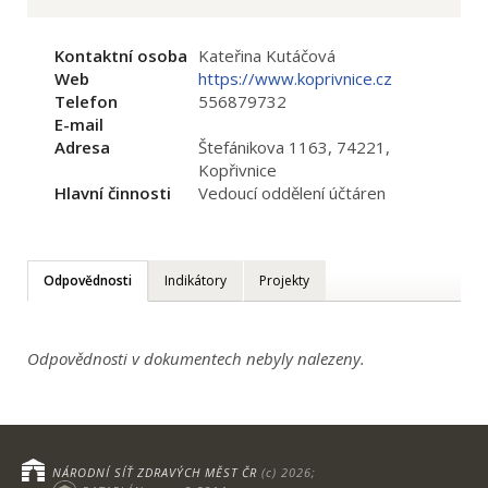
Kontaktní osoba
Kateřina Kutáčová
Web
https://www.koprivnice.cz
Telefon
556879732
E-mail
Adresa
Štefánikova 1163, 74221,
Kopřivnice
Hlavní činnosti
Vedoucí oddělení účtáren
Odpovědnosti
Indikátory
Projekty
Odpovědnosti v dokumentech nebyly nalezeny.
NÁRODNÍ SÍŤ ZDRAVÝCH MĚST ČR
(c) 2026;