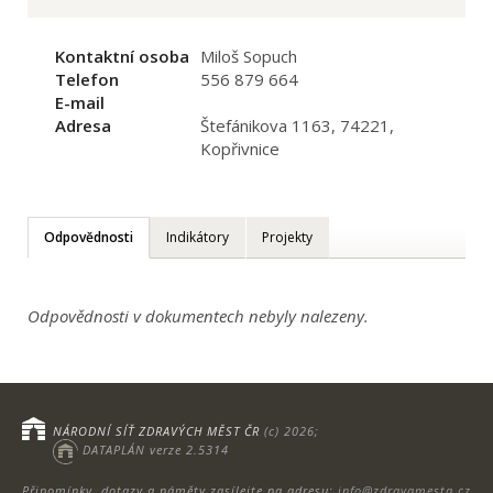
Kontaktní osoba
Miloš Sopuch
Telefon
556 879 664
E-mail
Adresa
Štefánikova 1163, 74221,
Kopřivnice
Odpovědnosti
Indikátory
Projekty
Odpovědnosti v dokumentech nebyly nalezeny.
NÁRODNÍ SÍŤ ZDRAVÝCH MĚST ČR
(c) 2026;
DATAPLÁN verze 2.5314
Připomínky, dotazy a náměty zasílejte na adresu:
info@zdravamesta.cz