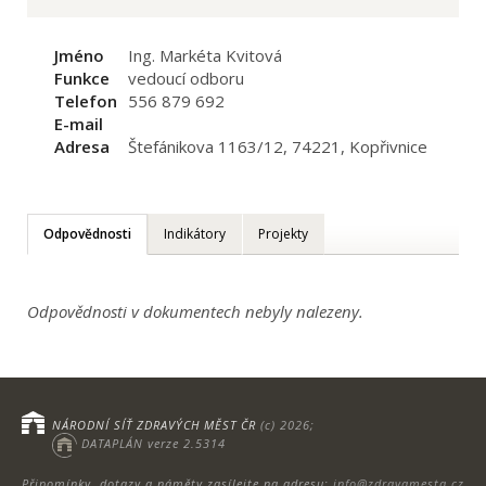
Jméno
Ing. Markéta Kvitová
Funkce
vedoucí odboru
Telefon
556 879 692
E-mail
Adresa
Štefánikova 1163/12, 74221, Kopřivnice
Odpovědnosti
Indikátory
Projekty
Odpovědnosti v dokumentech nebyly nalezeny.
NÁRODNÍ SÍŤ ZDRAVÝCH MĚST ČR
(c) 2026;
DATAPLÁN verze 2.5314
Připomínky, dotazy a náměty zasílejte na adresu:
info@zdravamesta.cz