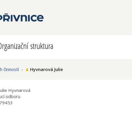
Organizační struktura
h činností
-
Hyvnarová Julie
Julie Hyvnarová
ucí odboru
79453