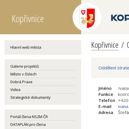
Kopřivnice
Kopřivnice
Hlavní web města
Galerie projektů
Oddělení strat
Město v číslech
Dobrá Praxe
Jméno
Ivana
Videa
Funkce
koord
Strategické dokumenty
Telefon
+420
E-mail
ivana
Adresa
Štefá
Portál člena NSZM ČR
DATAPLÁN pro člena