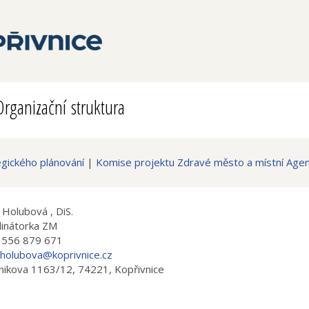
Organizační struktura
egického plánování
|
Komise projektu Zdravé město a místní Age
 Holubová , DiS.
inátorka ZM
 556 879 671
.holubova@koprivnice.cz
nikova 1163/12, 74221, Kopřivnice