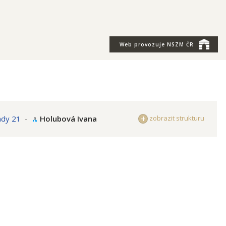
Web provozuje
NSZM ČR
ndy 21
-
Holubová Ivana
zobrazit strukturu