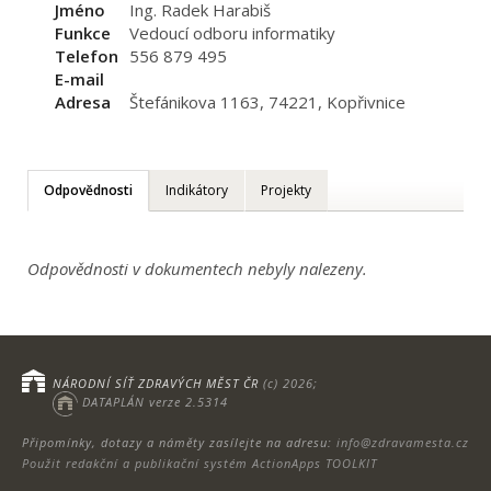
Jméno
Ing. Radek Harabiš
Funkce
Vedoucí odboru informatiky
Telefon
556 879 495
E-mail
Adresa
Štefánikova 1163, 74221, Kopřivnice
Odpovědnosti
Indikátory
Projekty
Odpovědnosti v dokumentech nebyly nalezeny.
NÁRODNÍ SÍŤ ZDRAVÝCH MĚST ČR
(c) 2026;
DATAPLÁN verze 2.5314
Připomínky, dotazy a náměty zasílejte na adresu:
info@zdravamesta.cz
Použit redakční a publikační systém ActionApps TOOLKIT