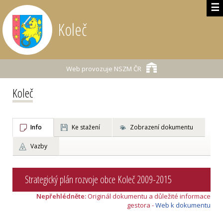
☰
Koleč
Web provozuje
NSZM ČR
Koleč
Info
Ke stažení
Zobrazení dokumentu
Vazby
Strategický plán rozvoje obce Koleč 2009-2015
Nepřehlédněte:
Originál dokumentu a důležité informace
gestora -
Web k dokumentu