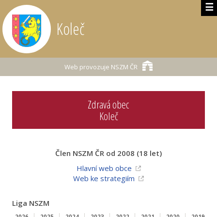
☰
Koleč
Web provozuje
NSZM ČR
Zdravá obec
Koleč
Člen NSZM ČR od 2008 (18 let)
Hlavní web obce
Web ke strategiím
Liga NSZM
2026
2025
2024
2023
2022
2021
2020
2019