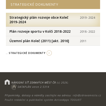
STRATEGICKÉ DOKUMENTY
Strategický plán rozvoje obce Koleč
2019
-
2024
2019-2024
Plán rozvoje sportu v Kolči 2018-2022
2018
-
2022
Územní plán Koleč (2011) [akt. 2016]
2011
.. STRATEGICKÉ DOKUMENTY
NÁRODNÍ SÍŤ ZDRAVÝCH MĚST ČR
(c) 2026;
DATAPLÁN verze 2.5314
Připomínky, dotazy a náměty zasílejte na adresu:
info@zdravamesta.cz
Použit redakční a publikační systém ActionApps TOOLKIT