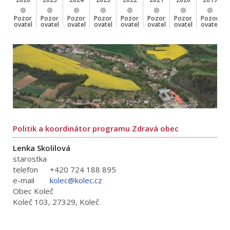
Pozor
Pozor
Pozor
Pozor
Pozor
Pozor
Pozor
Pozor
ovatel
ovatel
ovatel
ovatel
ovatel
ovatel
ovatel
ovatel
Politik a koordinátor programu Zdravá obec
Lenka Skolilová
starostka
telefon
+420 724 188 895
e-mail
kolec@kolec.cz
Obec Koleč
Koleč 103, 27329, Koleč