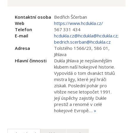
Kontaktní osoba
Bedřich Ščerban
Web
https://www.hcdukla.cz/
Telefon
567 331 434
E-mail
hcdukla.cz@hcdukla@hcdukla.cz;
bedrich.scerban@hcdukla.cz
Adresa
Tolstého 1566/23, 586 01,
Jihlava
Hlavní činnosti
Dukla Jihlava je nejslavnějším
klubem naší hokejové historie.
Vypovídá o tom dvanáct titulů
mistra ligy, které její hráči
získali. Poslední pohár pro
vítěze nese letopočet 1991.
Její úspěchy zajistily Dukle
prestiž a renomé v celé
hokejové Evropě.…
»