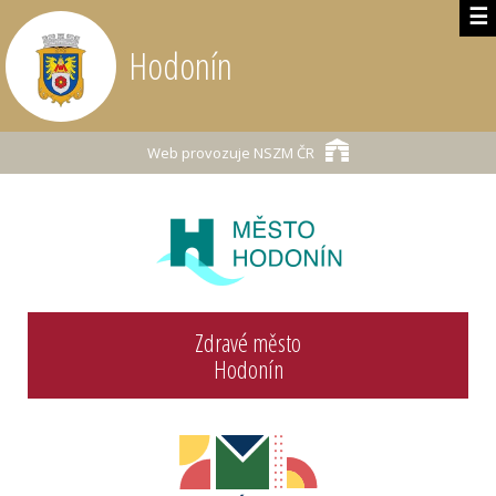
☰
Hodonín
Web provozuje
NSZM ČR
Zdravé město
Hodonín