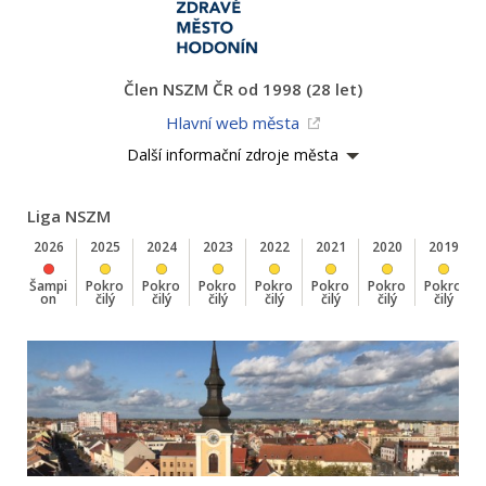
Člen NSZM ČR od 1998 (28 let)
Hlavní web města
Další informační zdroje města
Liga NSZM
2026
2025
2024
2023
2022
2021
2020
2019
Šampi
Pokro
Pokro
Pokro
Pokro
Pokro
Pokro
Pokro
on
čilý
čilý
čilý
čilý
čilý
čilý
čilý