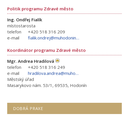
Politik programu Zdravé město
Ing. Ondřej Fialík
místostarosta
telefon
+420 518 316 209
e-mail
fialik.ondrej@muhodonin.cz
Koordinátor programu Zdravé město
Mgr. Andrea Hradilová
telefon
+420 518 316 249
e-mail
hradilova.andrea@muhodonin.cz
Městský úřad
Masarykovo nám. 53/1, 69535, Hodonín
DOBRÁ PRAXE