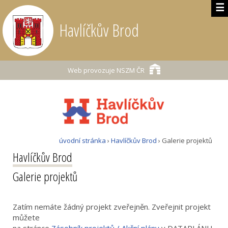
☰
Havlíčkův Brod
Web provozuje
NSZM ČR
úvodní stránka
›
Havlíčkův Brod
› Galerie projektů
Havlíčkův Brod
Galerie projektů
Zatím nemáte žádný projekt zveřejněn. Zveřejnit projekt
můžete
na stránce
Zásobník projektů / Akční plány
v DATAPLÁNU