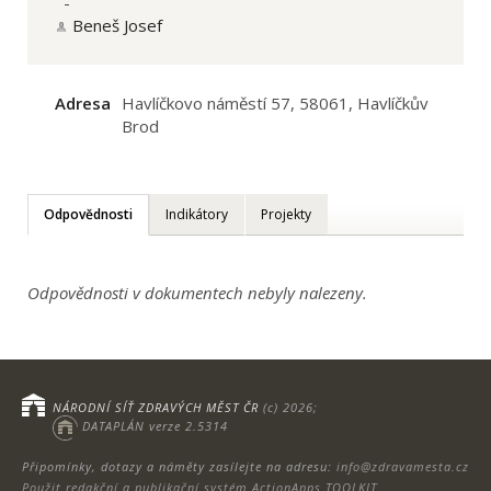
-
Beneš Josef
Adresa
Havlíčkovo náměstí 57, 58061, Havlíčkův
Brod
Odpovědnosti
Indikátory
Projekty
Odpovědnosti v dokumentech nebyly nalezeny.
NÁRODNÍ SÍŤ ZDRAVÝCH MĚST ČR
(c) 2026;
DATAPLÁN verze 2.5314
Připomínky, dotazy a náměty zasílejte na adresu:
info@zdravamesta.cz
Použit redakční a publikační systém ActionApps TOOLKIT