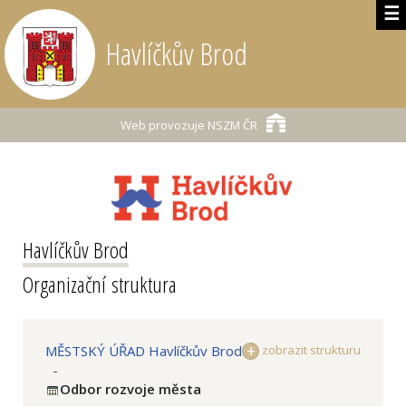
☰
Havlíčkův Brod
Web provozuje
NSZM ČR
Havlíčkův Brod
Organizační struktura
MĚSTSKÝ ÚŘAD Havlíčkův Brod
zobrazit strukturu
-
Odbor rozvoje města