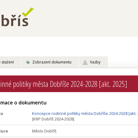
 stažení
Zobrazení dokumentu
Vazby
inné politiky města Dobříše 2024-2028 [akt. 2025]
ormace o dokumentu
tu
Koncepce rodinné politiky města Dobříše 2024-2028 [akt. 
[KRP Dobříš 2024-2028]
tuce
Město Dobříš