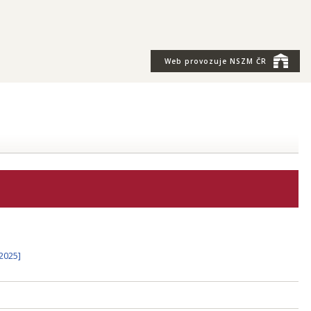
Web provozuje
NSZM ČR
2025]