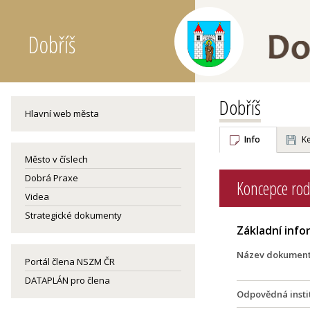
Dobříš
Dobříš
Hlavní web města
Info
Ke
Město v číslech
Dobrá Praxe
Koncepce rod
Videa
Strategické dokumenty
Základní inf
Název dokumen
Portál člena NSZM ČR
DATAPLÁN pro člena
Odpovědná insti