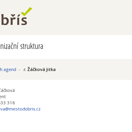
nizační struktura
ch agend
-
Žáčková Jitka
 Žáčková
ent
533 318
ova@mestodobris.cz