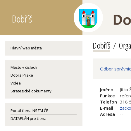
Dobříš
Dobříš
Orga
Hlavní web města
Město v číslech
Odbor správní
Dobrá Praxe
Videa
Jméno
Jitka
Strategické dokumenty
Funkce
refer
Telefon
318 
E-mail
zack
Portál člena NSZM ČR
Adresa
--
DATAPLÁN pro člena