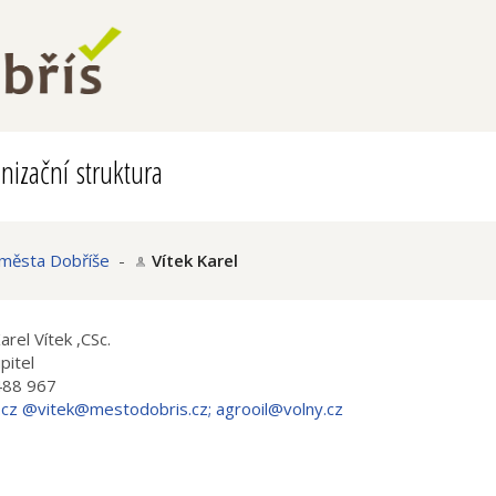
nizační struktura
 města Dobříše
-
Vítek Karel
arel Vítek ,CSc.
pitel
488 967
.cz @vitek@mestodobris.cz; agrooil@volny.cz