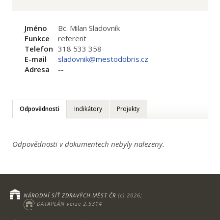
Jméno
Bc. Milan Sladovník
Funkce
referent
Telefon
318 533 358
E-mail
sladovnik@mestodobris.cz
Adresa
--
Odpovědnosti
Indikátory
Projekty
Odpovědnosti v dokumentech nebyly nalezeny.
NÁRODNÍ SÍŤ ZDRAVÝCH MĚST ČR
(c) 2026;
DATAPLÁN verze 2.5314