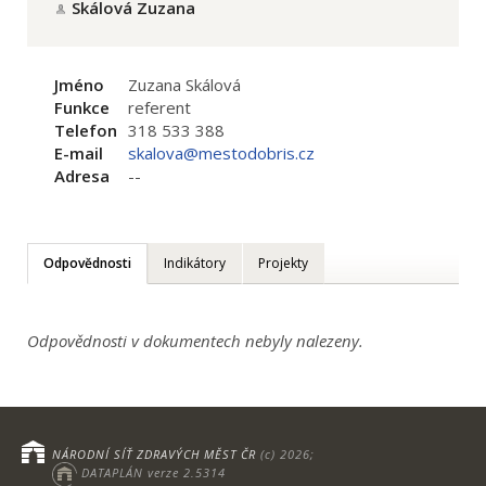
Skálová Zuzana
Jméno
Zuzana Skálová
Funkce
referent
Telefon
318 533 388
E-mail
skalova@mestodobris.cz
Adresa
--
Odpovědnosti
Indikátory
Projekty
Odpovědnosti v dokumentech nebyly nalezeny.
NÁRODNÍ SÍŤ ZDRAVÝCH MĚST ČR
(c) 2026;
DATAPLÁN verze 2.5314