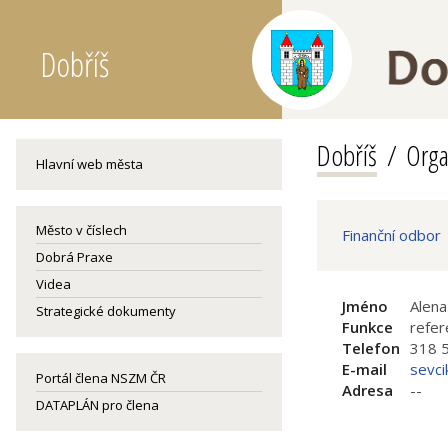
Dobříš
Dobříš
Orga
Hlavní web města
Město v číslech
Finanční odbor
Dobrá Praxe
Videa
Jméno
Alena
Strategické dokumenty
Funkce
refer
Telefon
318 
E-mail
sevc
Portál člena NSZM ČR
Adresa
--
DATAPLÁN pro člena