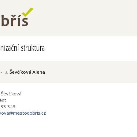
nizační struktura
-
Ševčíková Alena
 Ševčíková
ent
533 343
ikova@mestodobris.cz