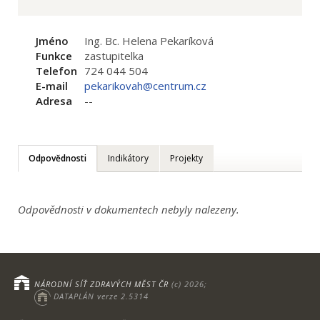
Jméno
Ing. Bc. Helena Pekaríková
Funkce
zastupitelka
Telefon
724 044 504
E-mail
pekarikovah@centrum.cz
Adresa
--
Odpovědnosti
Indikátory
Projekty
Odpovědnosti v dokumentech nebyly nalezeny.
NÁRODNÍ SÍŤ ZDRAVÝCH MĚST ČR
(c) 2026;
DATAPLÁN verze 2.5314