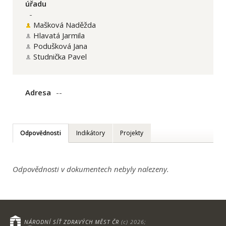
úřadu
-
Mašková Naděžda
Hlavatá Jarmila
Podušková Jana
Studnička Pavel
Adresa
--
Odpovědnosti
Indikátory
Projekty
Odpovědnosti v dokumentech nebyly nalezeny.
NÁRODNÍ SÍŤ ZDRAVÝCH MĚST ČR
(c) 2026;