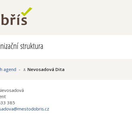
nizační struktura
ch agend
-
Nevosadová Dita
 Nevosadová
ent
533 385
sadova@mestodobris.cz