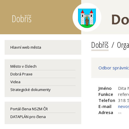
Dobříš
Dobříš
Orga
Hlavní web města
Město v číslech
Odbor správní
Dobrá Praxe
Videa
Jméno
Dita
Strategické dokumenty
Funkce
refer
Telefon
318 
E-mail
nevo
Portál člena NSZM ČR
Adresa
--
DATAPLÁN pro člena