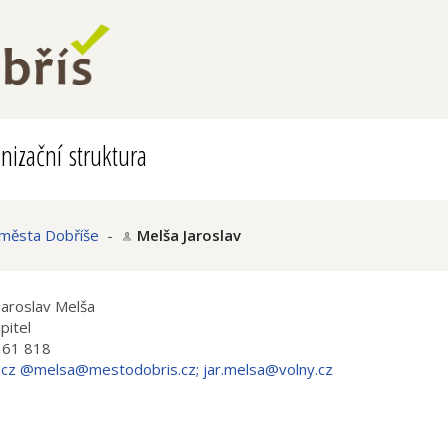
nizační struktura
 města Dobříše
-
Melša Jaroslav
Jaroslav Melša
pitel
161 818
.cz @melsa@mestodobris.cz; jar.melsa@volny.cz