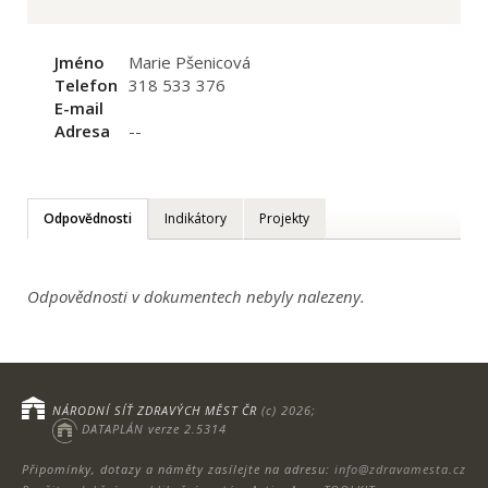
Jméno
Marie Pšenicová
Telefon
318 533 376
E-mail
Adresa
--
Odpovědnosti
Indikátory
Projekty
Odpovědnosti v dokumentech nebyly nalezeny.
NÁRODNÍ SÍŤ ZDRAVÝCH MĚST ČR
(c) 2026;
DATAPLÁN verze 2.5314
Připomínky, dotazy a náměty zasílejte na adresu:
info@zdravamesta.cz