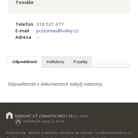
Tomáše
Telefon
318 521 677
E-mail
pcstomas@volny.cz
Adresa
--
Odpovědnosti
Indikátory
Projekty
Odpovědnosti v dokumentech nebyly nalezeny.
NÁRODNÍ SÍŤ ZDRAVÝCH MĚST ČR
(c) 2026;
DATAPLÁN verze 2.5314
Připomínky, dotazy a náměty zasílejte na adresu:
info@zdravamesta.cz