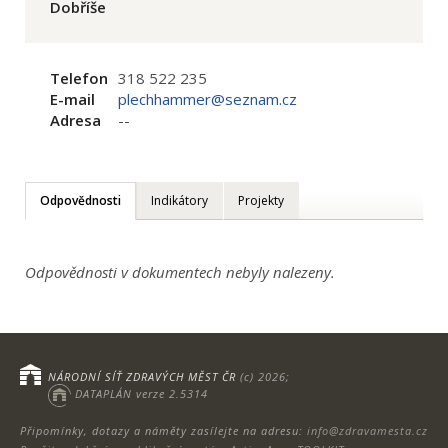
Dobříše
Telefon
318 522 235
E-mail
plechhammer@seznam.cz
Adresa
--
Odpovědnosti
Indikátory
Projekty
Odpovědnosti v dokumentech nebyly nalezeny.
NÁRODNÍ SÍŤ ZDRAVÝCH MĚST ČR
(c) 2026;
DATAPLÁN verze 2.5314
Připomínky, dotazy a náměty zasílejte na adresu:
info@zdravamesta.cz