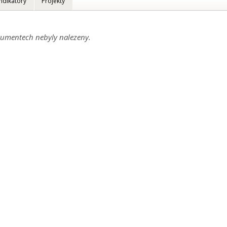
Indikátory
Projekty
umentech nebyly nalezeny.