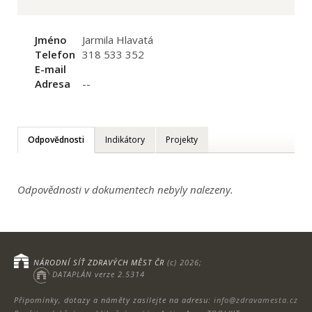
Jméno
Jarmila Hlavatá
Telefon
318 533 352
E-mail
Adresa
--
Odpovědnosti
Indikátory
Projekty
Odpovědnosti v dokumentech nebyly nalezeny.
NÁRODNÍ SÍŤ ZDRAVÝCH MĚST ČR
(c) 2026;
DATAPLÁN verze 2.5314
Připomínky, dotazy a náměty zasílejte na adresu:
info@zdravamesta.cz