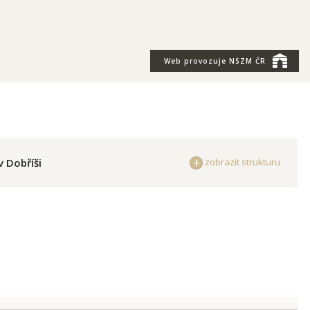
Web provozuje
NSZM ČR
v Dobříši
zobrazit strukturu