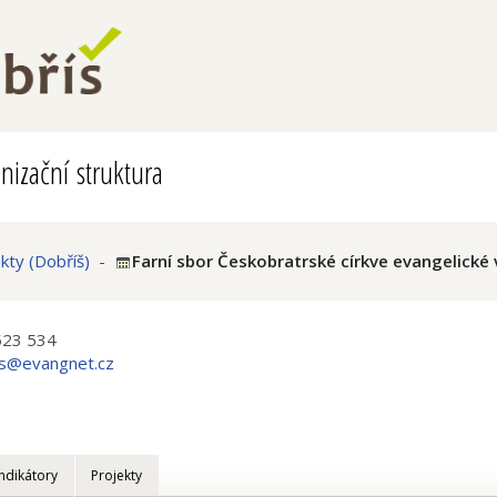
nizační struktura
ty (Dobříš)
-
Farní sbor Českobratrské církve evangelické 
523 534
is@evangnet.cz
Indikátory
Projekty