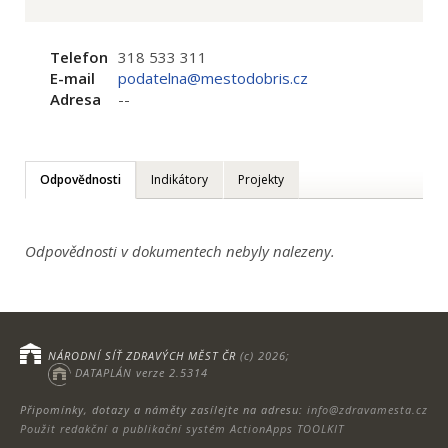
Telefon
318 533 311
E-mail
podatelna@mestodobris.cz
Adresa
--
Odpovědnosti
Indikátory
Projekty
Odpovědnosti v dokumentech nebyly nalezeny.
NÁRODNÍ SÍŤ ZDRAVÝCH MĚST ČR
(c) 2026;
DATAPLÁN verze 2.5314
Připomínky, dotazy a náměty zasílejte na adresu:
info@zdravamesta.cz
Použit redakční a publikační systém ActionApps TOOLKIT