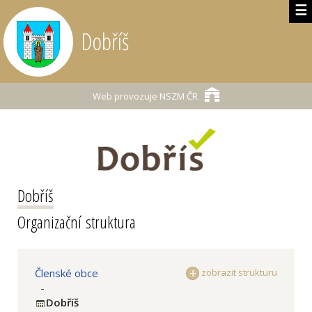
☰
Dobříš
Web provozuje
NSZM ČR
Dobříš
Organizační struktura
Členské obce
zobrazit strukturu
-
Dobříš