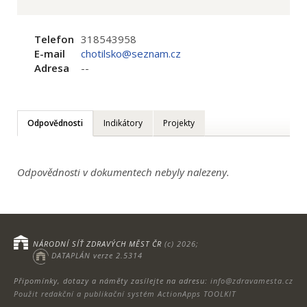
Telefon
318543958
E-mail
chotilsko@seznam.cz
Adresa
--
Odpovědnosti
Indikátory
Projekty
Odpovědnosti v dokumentech nebyly nalezeny.
NÁRODNÍ SÍŤ ZDRAVÝCH MĚST ČR
(c) 2026;
DATAPLÁN verze 2.5314
Připomínky, dotazy a náměty zasílejte na adresu:
info@zdravamesta.cz
Použit redakční a publikační systém ActionApps TOOLKIT