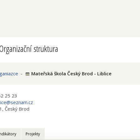
Organizační struktura
ganiazce
-
Mateřská škola Český Brod - Liblice
62 25 23
lice@seznam.cz
1, Český Brod
Indikátory
Projekty