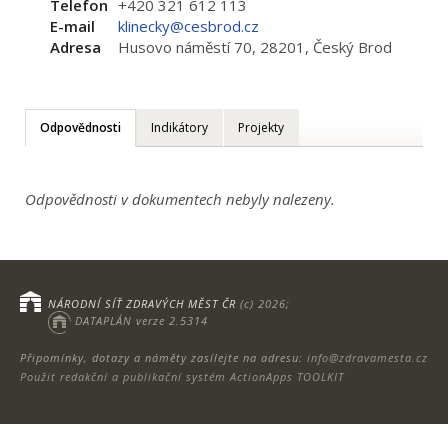
Telefon
+420 321 612 113
E-mail
klinecky@cesbrod.cz
Adresa
Husovo náměstí 70, 28201, Český Brod
Odpovědnosti
Indikátory
Projekty
Odpovědnosti v dokumentech nebyly nalezeny.
NÁRODNÍ SÍŤ ZDRAVÝCH MĚST ČR
(c) 2026;
DATAPLÁN verze 2.5314
Připomínky, dotazy a náměty zasílejte na adresu:
info@zdravamesta.cz
Použit redakční a publikační systém ActionApps TOOLKIT