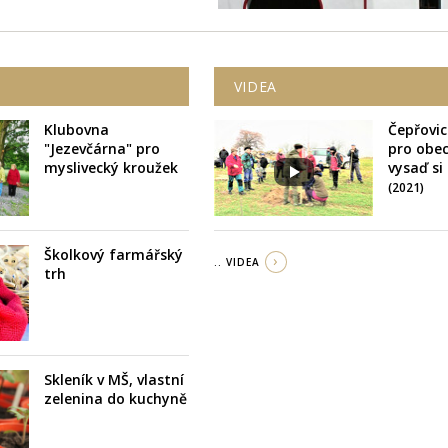
VIDEA
Klubovna
Čepřovic
"Jezevčárna" pro
pro obe
myslivecký kroužek
vysaď si
(2021)
Školkový farmářský
.. VIDEA
trh
Skleník v MŠ, vlastní
zelenina do kuchyně