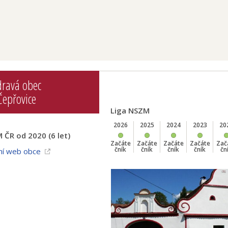
dravá obec
Čepřovice
Liga NSZM
2026
2025
2024
2023
20
 ČR od 2020 (6 let)
Začáte
Začáte
Začáte
Začáte
Zač
čník
čník
čník
čník
čn
ní web obce