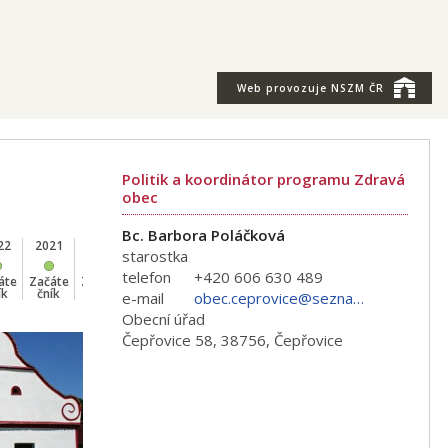
Web provozuje
NSZM ČR
Politik a koordinátor programu Zdravá
obec
Bc. Barbora Poláčková
22
2021
2020
starostka
telefon
+420 606 630 489
áte
Začáte
Začáte
ík
čník
čník
e-mail
obec.ceprovice@seznam.cz
Obecní úřad
Čepřovice 58, 38756, Čepřovice