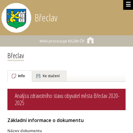
☰
Břeclav
Web provozuje
NSZM ČR
Břeclav
Info
Ke stažení
Analýza zdravotního stavu obyvatel města Břeclav 2020-
2025
Základní informace o dokumentu
Název dokumentu