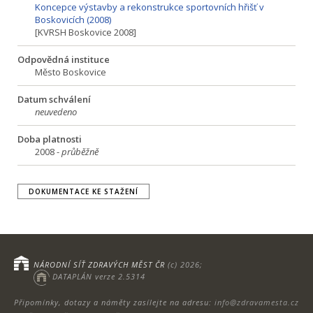
Koncepce výstavby a rekonstrukce sportovních hřišť v
Boskovicích (2008)
[KVRSH Boskovice 2008]
Odpovědná instituce
Město Boskovice
Datum schválení
neuvedeno
Doba platnosti
2008 -
průběžně
DOKUMENTACE KE STAŽENÍ
NÁRODNÍ SÍŤ ZDRAVÝCH MĚST ČR
(c) 2026;
DATAPLÁN verze 2.5314
Připomínky, dotazy a náměty zasílejte na adresu:
info@zdravamesta.cz