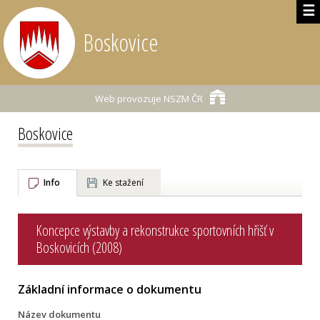
☰
Boskovice
Web provozuje
NSZM ČR
Boskovice
Info
Ke stažení
Koncepce výstavby a rekonstrukce sportovních hřišť v
Boskovicích (2008)
Základní informace o dokumentu
Název dokumentu