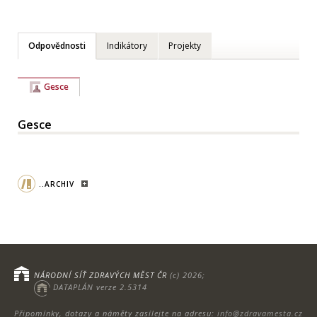
Odpovědnosti
Indikátory
Projekty
Gesce
Gesce
..ARCHIV
NÁRODNÍ SÍŤ ZDRAVÝCH MĚST ČR
(c) 2026;
DATAPLÁN verze 2.5314
Připomínky, dotazy a náměty zasílejte na adresu:
info@zdravamesta.cz