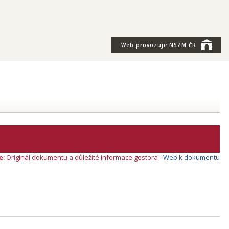
Web provozuje
NSZM ČR
e:
Originál dokumentu a důležité informace gestora -
Web k dokumentu