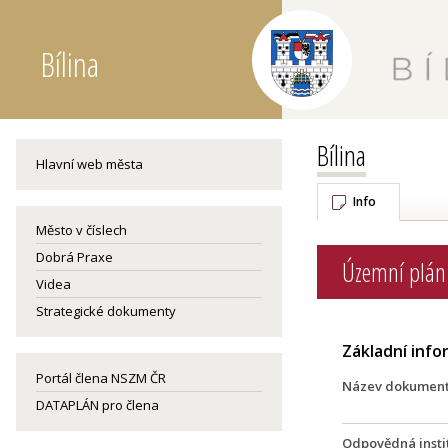
Bílina
Bílina
Hlavní web města
Info
Město v číslech
Dobrá Praxe
Územní plán 
Videa
Strategické dokumenty
Základní inf
Portál člena NSZM ČR
Název dokumen
DATAPLÁN pro člena
Odpovědná insti