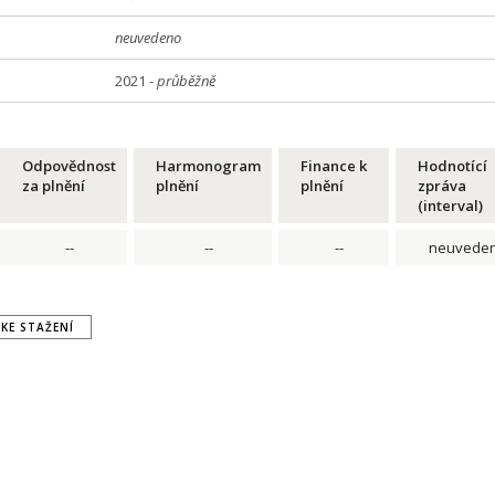
neuvedeno
2021 -
průběžně
Odpovědnost
Harmonogram
Finance k
Hodnotící
za plnění
plnění
plnění
zpráva
(interval)
--
--
--
neuvede
KE STAŽENÍ