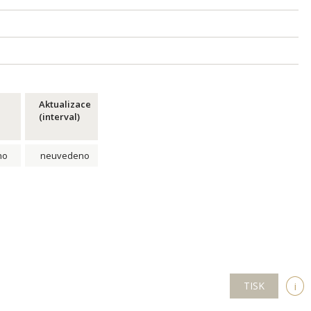
Aktualizace
(interval)
no
neuvedeno
TISK
i