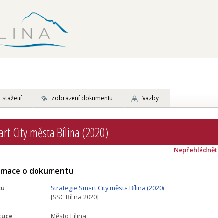
 stažení
Zobrazení dokumentu
Vazby
art City města Bílina (2020)
Nepřehlédnět
ormace o dokumentu
tu
Strategie Smart City města Bílina (2020)
[SSC Bílina 2020]
tuce
Město Bílina