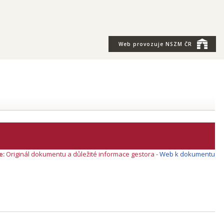
Web provozuje
NSZM ČR
e:
Originál dokumentu a důležité informace gestora -
Web k dokumentu