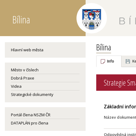
Bílina
Bílina
Hlavní web města
Info
Ke
Město v číslech
Dobrá Praxe
Strategie Sm
Videa
Strategické dokumenty
Základní inf
Portál člena NSZM ČR
Název dokumen
DATAPLÁN pro člena
Odpovědná insti