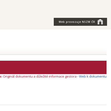
Web provozuje
NSZM ČR
e:
Originál dokumentu a důležité informace gestora -
Web k dokumentu