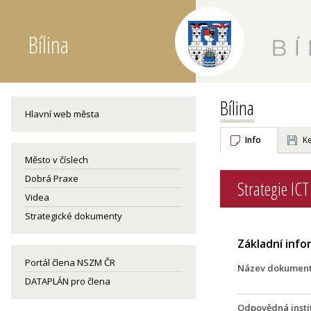
Bílina
Bílina
Hlavní web města
Info
Ke
Město v číslech
Dobrá Praxe
Strategie ICT
Videa
Strategické dokumenty
Základní inf
Portál člena NSZM ČR
Název dokumen
DATAPLÁN pro člena
Odpovědná insti