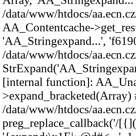
/data/www/htdocs/aa.ecn.cz
AA_Contentcache->get_resu
'AA_Stringexpand...', 'f61
/data/www/htdocs/aa.ecn.cz
StrExpand('AA_Stringexpand.
[internal function]: AA_Un
>expand_bracketed(Array)
/data/www/htdocs/aa.ecn.cz
preg_replace_callback('/[{]([