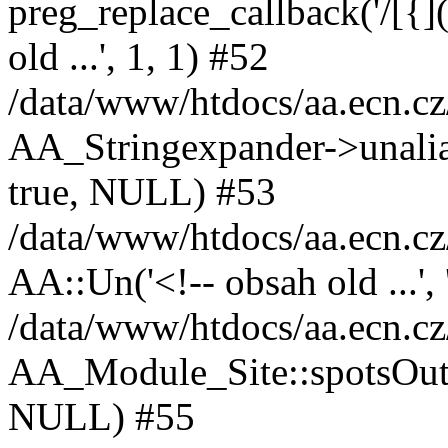
preg_replace_callback('/[{]([
old ...', 1, 1) #52
/data/www/htdocs/aa.ecn.cz
AA_Stringexpander->unalias(
true, NULL) #53
/data/www/htdocs/aa.ecn.cz/
AA::Un('<!-- obsah old ...',
/data/www/htdocs/aa.ecn.cz/
AA_Module_Site::spotsOutp
NULL) #55