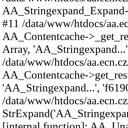
AA_Stringexpand_Expand->
#11 /data/www/htdocs/aa.ec
AA_Contentcache->_get_resu
Array, 'AA_Stringexpand...
/data/www/htdocs/aa.ecn.cz
AA_Contentcache->get_resu
'AA_Stringexpand...', 'f61
/data/www/htdocs/aa.ecn.cz
StrExpand('AA_Stringexpand.
[internal function]: AA_Un