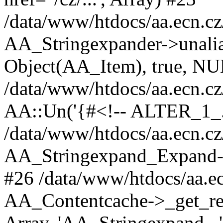
/data/www/htdocs/aa.ecn.cz
AA_Stringexpander->unalias('
Object(AA_Item), true, N
/data/www/htdocs/aa.ecn.cz
AA::Un('{#<!-- ALTER_1_...
/data/www/htdocs/aa.ecn.cz/
AA_Stringexpand_Expand->
#26 /data/www/htdocs/aa.ec
AA_Contentcache->_get_resu
Array, 'AA_Stringexpand...