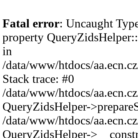
Fatal error
: Uncaught Type
property QueryZidsHelper::$
in
/data/www/htdocs/aa.ecn.cz
Stack trace: #0
/data/www/htdocs/aa.ecn.cz
QueryZidsHelper->prepare
/data/www/htdocs/aa.ecn.cz
QueryZidsHelper->__constr