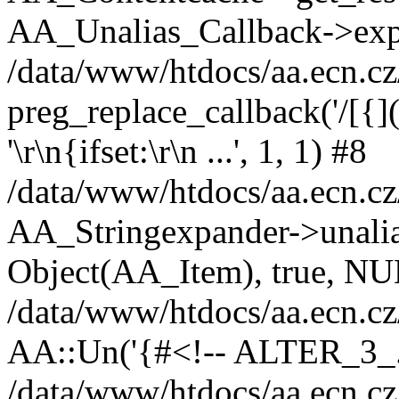
AA_Unalias_Callback->exp
/data/www/htdocs/aa.ecn.cz
preg_replace_callback('/[{]([
'\r\n{ifset:\r\n ...', 1, 1) #8
/data/www/htdocs/aa.ecn.cz
AA_Stringexpander->unalias('\
Object(AA_Item), true, NU
/data/www/htdocs/aa.ecn.cz
AA::Un('{#<!-- ALTER_3_...
/data/www/htdocs/aa.ecn.cz/