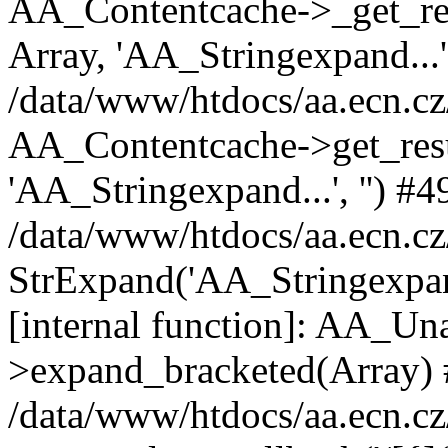
AA_Contentcache->_get_resu
Array, 'AA_Stringexpand...
/data/www/htdocs/aa.ecn.cz
AA_Contentcache->get_resu
'AA_Stringexpand...', '') #4
/data/www/htdocs/aa.ecn.cz
StrExpand('AA_Stringexpand.
[internal function]: AA_Un
>expand_bracketed(Array)
/data/www/htdocs/aa.ecn.cz