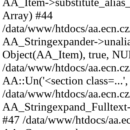
AA_Item->substitute_alias_a
Array) #44
/data/www/htdocs/aa.ecn.cz
AA_Stringexpander->unalias('
Object(AA_Item), true, N
/data/www/htdocs/aa.ecn.cz
AA::Un('<section class=...'
/data/www/htdocs/aa.ecn.cz/
AA_Stringexpand_Fulltext-
#47 /data/www/htdocs/aa.ec