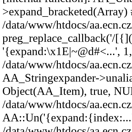
>expand_bracketed(Array)
/data/www/htdocs/aa.ecn.cz
preg_replace_callback('/[{]([
'{expand:\x1E|~@d#<...', 1,
/data/www/htdocs/aa.ecn.cz
AA_Stringexpander->unalias
Object(AA_Item), true, N
/data/www/htdocs/aa.ecn.cz
AA::Un('{expand:{index:...'
/data/www/htdocs/aa.ecn.cz