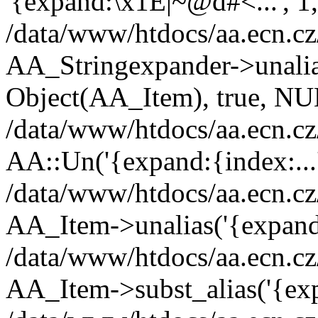
'{expand:\x1E|~@d#<...', 1,
/data/www/htdocs/aa.ecn.cz
AA_Stringexpander->unalias
Object(AA_Item), true, N
/data/www/htdocs/aa.ecn.cz
AA::Un('{expand:{index:...'
/data/www/htdocs/aa.ecn.cz
AA_Item->unalias('{expand:
/data/www/htdocs/aa.ecn.cz
AA_Item->subst_alias('{exp