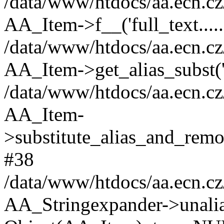
/data/www/htdocs/aa.ecn.cz
AA_Item->f__('full_text......
/data/www/htdocs/aa.ecn.cz
AA_Item->get_alias_subst
/data/www/htdocs/aa.ecn.cz
AA_Item-
>substitute_alias_and_remove
#38
/data/www/htdocs/aa.ecn.cz
AA_Stringexpander->unalias('